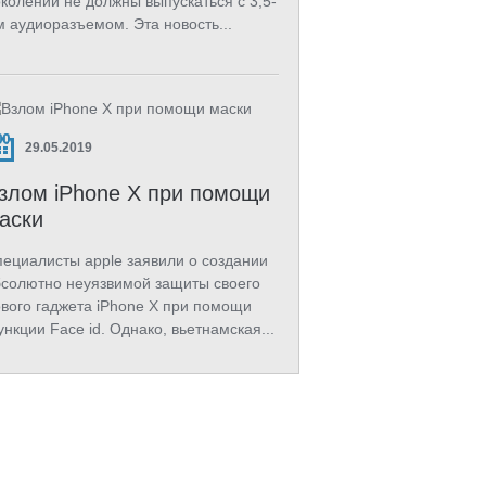
колений не должны выпускаться с 3,5-
 аудиоразъемом. Эта новость...
29.05.2019
злом iPhone X при помощи
аски
ециалисты apple заявили о создании
солютно неуязвимой защиты своего
вого гаджета iPhone X при помощи
нкции Face id. Однако, вьетнамская...