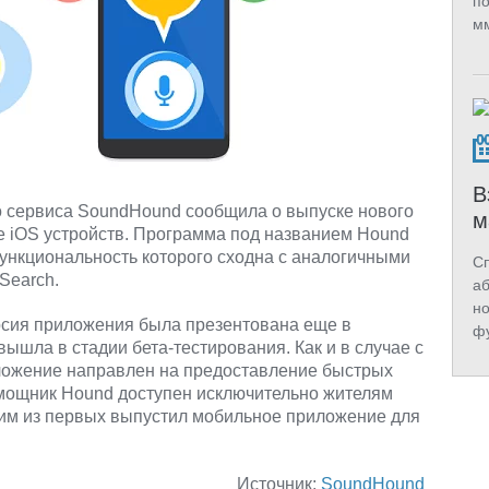
по
мм
В
о сервиса SoundHound сообщила о выпуске нового
м
 iOS устройств. Программа под названием Hound
нкциональность которого сходна с аналогичными
Сп
Search.
аб
но
рсия приложения была презентована еще в
фу
вышла в стадии бета-тестирования. Как и в случае с
ожение направлен на предоставление быстрых
омощник Hound доступен исключительно жителям
им из первых выпустил мобильное приложение для
Источник:
SoundHound