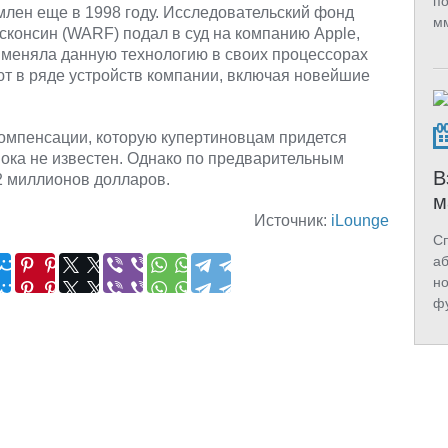
по
млен еще в 1998 году. Исследовательский фонд
мм
сконсин (WARF) подал в суд на компанию Apple,
рименяла данную технологию в своих процессорах
ют в ряде устройств компании, включая новейшие
компенсации, которую купертиновцам придется
пока не известен. Однако по предварительным
В
2 миллионов долларов.
м
Источник:
iLounge
Сп
аб
но
фу