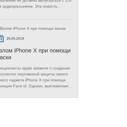
колений не должны выпускаться с 3,5-
 аудиоразъемом. Эта новость...
29.05.2019
злом iPhone X при помощи
аски
ециалисты apple заявили о создании
солютно неуязвимой защиты своего
вого гаджета iPhone X при помощи
нкции Face id. Однако, вьетнамская...