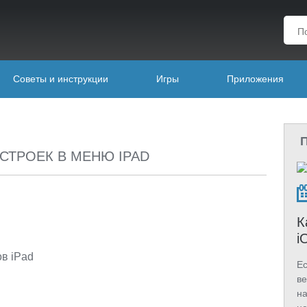
Советы и инструкции
Игры
Приложения
СТРОЕК В МЕНЮ IPAD
К
i
ов iPad
Ес
ве
на