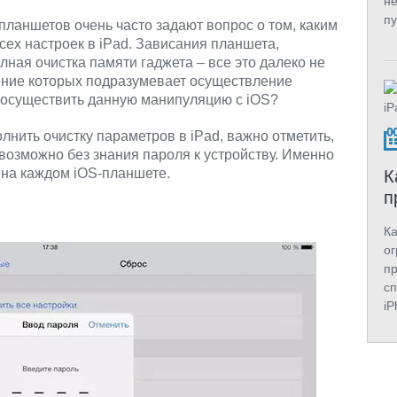
не
пу
ланшетов очень часто задают вопрос о том, каким
ех настроек в iPad. Зависания планшета,
лная очистка памяти гаджета – все это далеко не
ение которых подразумевает осуществление
е осуществить данную манипуляцию с iOS?
лнить очистку параметров в iPad, важно отметить,
возможно без знания пароля к устройству. Именно
 на каждом iOS-планшете.
К
п
Ка
ог
п
сп
iP