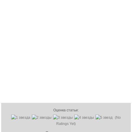
Оценка статьи:
(No
Ratings Yet)