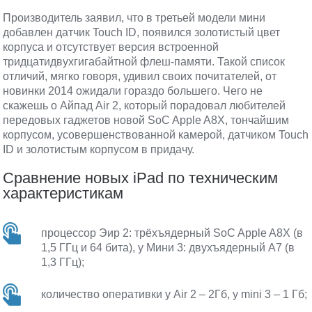
Производитель заявил, что в третьей модели мини
добавлен датчик Touch ID, появился золотистый цвет
корпуса и отсутствует версия встроенной
тридцатидвухгигабайтной флеш-памяти. Такой список
отличий, мягко говоря, удивил своих почитателей, от
новинки 2014 ожидали гораздо большего. Чего не
скажешь о Айпад Air 2, который порадовал любителей
передовых гаджетов новой SoC Apple A8X, тончайшим
корпусом, усовершенствованной камерой, датчиком Touch
ID и золотистым корпусом в придачу.
Сравнение новых iPad по техническим
характеристикам
процессор Эир 2: трёхъядерный SoC Apple A8X (в
1,5 ГГц и 64 бита), у Мини 3: двухъядерный A7 (в
1,3 ГГц);
количество оперативки у Air 2 – 2Гб, у mini 3 – 1 Гб;