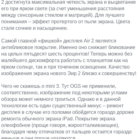
2 достигнута максимальная четкость экрана и выцветание
его при ярком свете (за счет уменьшения расстояния
между сенсорным стеклом и матрицей). Для лучшего
понимания – эффект протертого от пыли экрана. Цвета
стали сочнее и насыщеннее.
Самой главной «фишкой» дисплея Air 2 является
антибликовое покрытие. Именно оно снижает бликование
на целых пятьдесят шесть процентов! Теперь можно без
малейшего дискомфорта работать с планшетом как на
ярком солнце, так и при точечном освещении. Качество
изображения экрана нового Эир 2 близко к совершенству!
Чего не скажешь о mini 3. Тут OGS не применили,
соответственно, изображение под некоторыми углами
обзора может немного троиться. Однако и в данной
технологии есть один существенный минус – ремонт
дисплея в случае его поломки обойдется гораздо дороже
ремонта обычного экрана iPad. Покрытие экрана
олеофобное (проще говоря, жироотталкивающее),
благодаря чему отпечатков от пальцев остается гораздо
меньше и они проще удаляются.