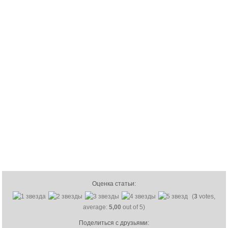
Оценка статьи:
(
3
votes,
average:
5,00
out of 5)
Поделиться с друзьями: